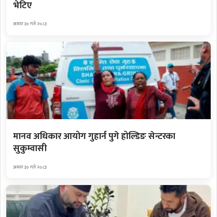
भेटिए
असार ३० गते २०८३
मानव अधिकार आयोग गुहार्न पुगे होल्डिङ सेन्टरका
सुकुम्वासी
असार ३० गते २०८३