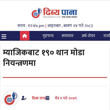
समय : १२:४७ pm
|
आइतबार , श्रावण २४ गते २०८३
गृहपाना
समाचार
अर्थ-शेयर
राज
म्याजिकबाट १९० थान माेडा
नियन्त्रणमा
दिब्य पाना
चैत्र १ गते २०७९