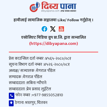
हामीलाई सामाजिक सञ्जालमा Like/ Follow गर्नुहोस् ।
एसोसिएट मिडिया ग्रुप प्रा.लि. द्वारा सञ्‍चालित
(https://dibyapana.com)
प्रेस काउन्सिल दर्ता नम्बर :
४५६५-२०८०/०८१
सूचना विभाग दर्ता नम्बर :
४५२६-२०८०/०८१
अध्यक्ष/ सञ्‍चालक :
मेगराज पौडेल
सम्पादक :
मेगराज पौडेल
सम्बाददाता :
सबिना न्यौपाने
सम्बाददाता :
प्रेम प्रसाद लुईटेल
फोन नम्बर :
+977-9855052810
ठेगाना :
भरतपुर, चितवन