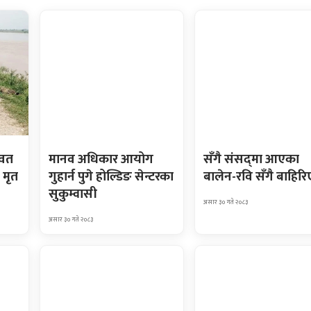
ावत
मानव अधिकार आयोग
सँगै संसद्‌मा आएका
 मृत
गुहार्न पुगे होल्डिङ सेन्टरका
बालेन-रवि सँगै बाहिरि
सुकुम्वासी
असार ३० गते २०८३
असार ३० गते २०८३