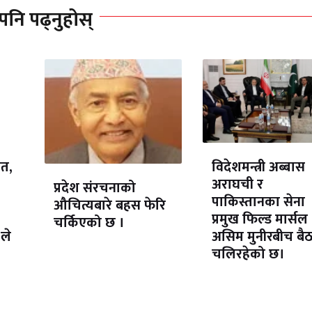
पनि पढ्नुहोस्
ेत,
विदेशमन्त्री अब्बास
अराघची र
प्रदेश संरचनाको
पाकिस्तानका सेना
औचित्यबारे बहस फेरि
प्रमुख फिल्ड मार्सल
चर्किएको छ ।
ले
असिम मुनीरबीच बै
चलिरहेको छ।