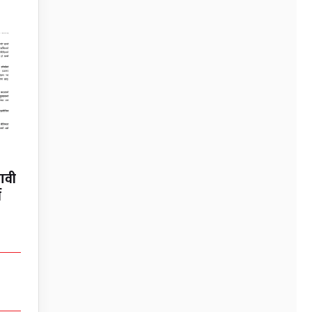
नावी
न