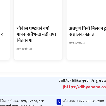
चौबीस घण्टाको वर्षा
अन्नपूर्ण चिनी मिलका द
 र
मापनः सबैभन्दा बढी वर्षा
सञ्चालक पक्राउ
चितवनमा
असार ३० गते २०८३
असार ३० गते २०८३
एसोसिएट मिडिया ग्रुप प्रा.लि. द्वारा स
(https://dibyapana.c
न्सिल दर्ता नम्बर :
४५६५-२०८०/०८१
फोन नम्बर :
+977-9855052810