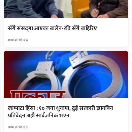
सँगै संसद्‌मा आएका बालेन-रवि सँगै बाहिरिए
असार ३० गते २०८३
लाम्पाटा हिंसा : १० जना थुनामा, दुई सरकारी छानबिन
प्रतिवेदन अझै सार्वजनिक भएन
असार ३० गते २०८३