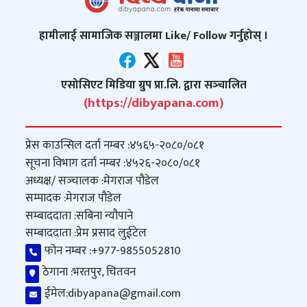
हामीलाई सामाजिक सञ्जालमा Like/ Follow गर्नुहोस् ।
एसोसिएट मिडिया ग्रुप प्रा.लि. द्वारा सञ्‍चालित
(https://dibyapana.com)
प्रेस काउन्सिल दर्ता नम्बर :
४५६५-२०८०/०८१
सूचना विभाग दर्ता नम्बर :
४५२६-२०८०/०८१
अध्यक्ष/ सञ्‍चालक :
मेगराज पौडेल
सम्पादक :
मेगराज पौडेल
सम्बाददाता :
सबिना न्यौपाने
सम्बाददाता :
प्रेम प्रसाद लुईटेल
फोन नम्बर :
+977-9855052810
ठेगाना :
भरतपुर, चितवन
ईमेल:
dibyapana@gmail.com