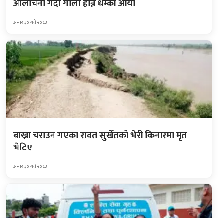
आलोचना गर्दा गोली हान्ने धम्की आयो
असार ३० गते २०८३
बाख्रा चराउन गएका रावत सुर्खेतको भेरी किनारमा मृत
भेटिए
असार ३० गते २०८३