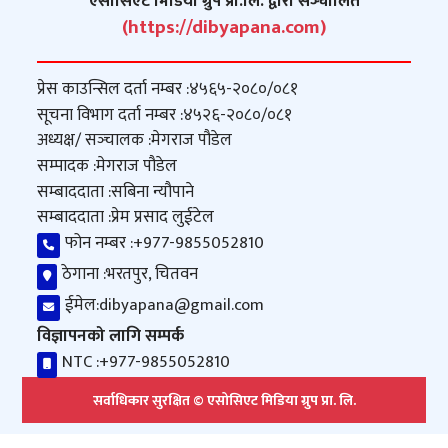
एसोसिएट मिडिया ग्रुप प्रा.लि. द्वारा सञ्‍चालित
(https://dibyapana.com)
प्रेस काउन्सिल दर्ता नम्बर :
४५६५-२०८०/०८१
सूचना विभाग दर्ता नम्बर :
४५२६-२०८०/०८१
अध्यक्ष/ सञ्‍चालक :
मेगराज पौडेल
सम्पादक :
मेगराज पौडेल
सम्बाददाता :
सबिना न्यौपाने
सम्बाददाता :
प्रेम प्रसाद लुईटेल
फोन नम्बर :
+977-9855052810
ठेगाना :
भरतपुर, चितवन
ईमेल:
dibyapana@gmail.com
विज्ञापनको लागि सम्पर्क
NTC :
+977-9855052810
सर्वाधिकार सुरक्षित © एसोसिएट मिडिया ग्रुप प्रा. लि.