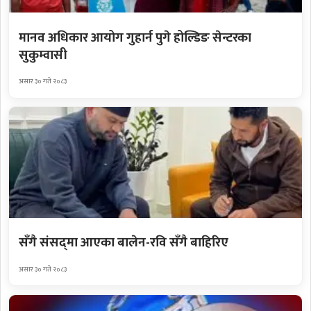
मानव अधिकार आयोग गुहार्न पुगे होल्डिङ सेन्टरका
सुकुम्वासी
असार ३० गते २०८३
सँगै संसद्‌मा आएका बालेन-रवि सँगै बाहिरिए
असार ३० गते २०८३