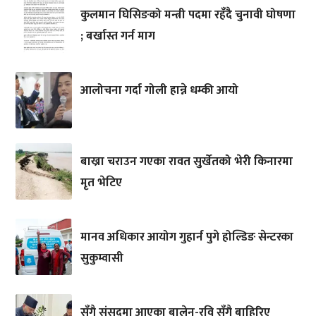
कुलमान घिसिङको मन्त्री पदमा रहँदै चुनावी घोषणा
; बर्खास्त गर्न माग
आलोचना गर्दा गोली हान्ने धम्की आयो
बाख्रा चराउन गएका रावत सुर्खेतको भेरी किनारमा
मृत भेटिए
मानव अधिकार आयोग गुहार्न पुगे होल्डिङ सेन्टरका
सुकुम्वासी
सँगै संसद्‌मा आएका बालेन-रवि सँगै बाहिरिए