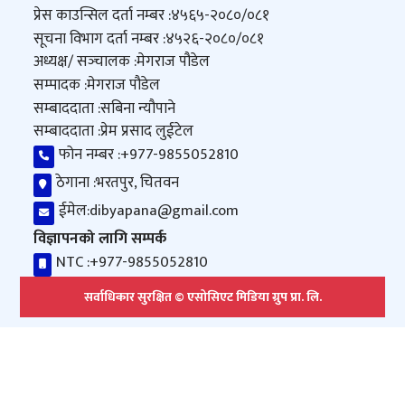
प्रेस काउन्सिल दर्ता नम्बर :
४५६५-२०८०/०८१
सूचना विभाग दर्ता नम्बर :
४५२६-२०८०/०८१
अध्यक्ष/ सञ्‍चालक :
मेगराज पौडेल
सम्पादक :
मेगराज पौडेल
सम्बाददाता :
सबिना न्यौपाने
सम्बाददाता :
प्रेम प्रसाद लुईटेल
फोन नम्बर :
+977-9855052810
ठेगाना :
भरतपुर, चितवन
ईमेल:
dibyapana@gmail.com
विज्ञापनको लागि सम्पर्क
NTC :
+977-9855052810
सर्वाधिकार सुरक्षित © एसोसिएट मिडिया ग्रुप प्रा. लि.