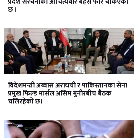
प्रदेश संरचनाको औचित्यबारे बहस फेरि चर्किएको
छ ।
विदेशमन्त्री अब्बास अराघची र पाकिस्तानका सेना
प्रमुख फिल्ड मार्सल असिम मुनीरबीच बैठक
चलिरहेको छ।