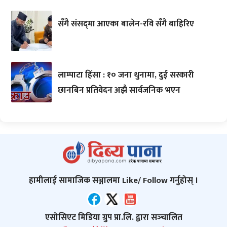
सँगै संसद्‌मा आएका बालेन-रवि सँगै बाहिरिए
लाम्पाटा हिंसा : १० जना थुनामा, दुई सरकारी
छानबिन प्रतिवेदन अझै सार्वजनिक भएन
हामीलाई सामाजिक सञ्जालमा Like/ Follow गर्नुहोस् ।
एसोसिएट मिडिया ग्रुप प्रा.लि. द्वारा सञ्‍चालित