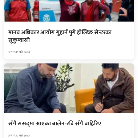
मानव अधिकार आयोग गुहार्न पुगे होल्डिङ सेन्टरका
सुकुम्वासी
असार ३० गते २०८३
सँगै संसद्‌मा आएका बालेन-रवि सँगै बाहिरिए
असार ३० गते २०८३