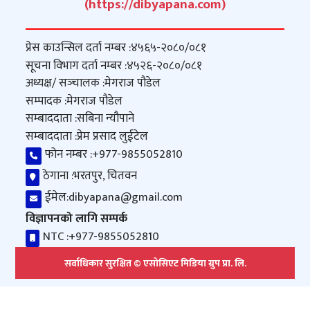
(https://dibyapana.com)
प्रेस काउन्सिल दर्ता नम्बर :
४५६५-२०८०/०८१
सूचना विभाग दर्ता नम्बर :
४५२६-२०८०/०८१
अध्यक्ष/ सञ्‍चालक :
मेगराज पौडेल
सम्पादक :
मेगराज पौडेल
सम्बाददाता :
सबिना न्यौपाने
सम्बाददाता :
प्रेम प्रसाद लुईटेल
फोन नम्बर :
+977-9855052810
ठेगाना :
भरतपुर, चितवन
ईमेल:
dibyapana@gmail.com
विज्ञापनको लागि सम्पर्क
NTC :
+977-9855052810
सर्वाधिकार सुरक्षित © एसोसिएट मिडिया ग्रुप प्रा. लि.