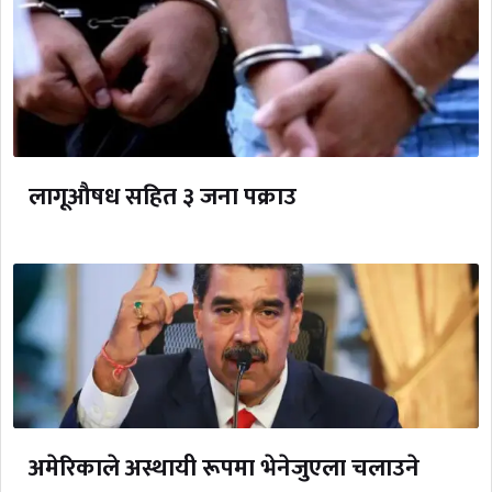
लागूऔषध सहित ३ जना पक्राउ
अमेरिकाले अस्थायी रूपमा भेनेजुएला चलाउने